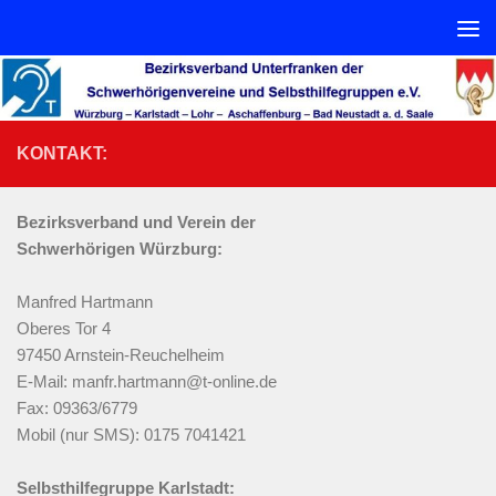
Zum Inhalt springen
We
KONTAKT:
Bezirksverband und
Verein
der
Schwerhörigen Würzburg:
Manfred Hartmann
Oberes Tor 4
97450 Arnstein-Reuchelheim
E-Mail: manfr.hartmann@t-online.de
Fax: 09363/6779
Mobil (nur SMS): 0175 7041421
Selbsthilfegruppe Karlstadt: