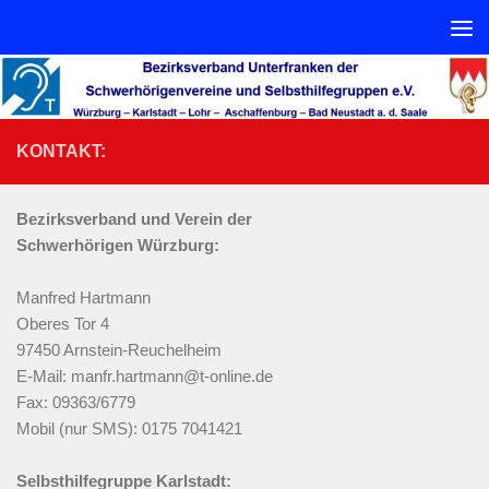
Zum Inhalt springen
Werkzeugle
KONTAKT:
Bezirksverband und
Verein
der
Schwerhörigen Würzburg:
Manfred Hartmann
Oberes Tor 4
97450 Arnstein-Reuchelheim
E-Mail: manfr.hartmann@t-online.de
Fax: 09363/6779
Mobil (nur SMS): 0175 7041421
Selbsthilfegruppe Karlstadt: