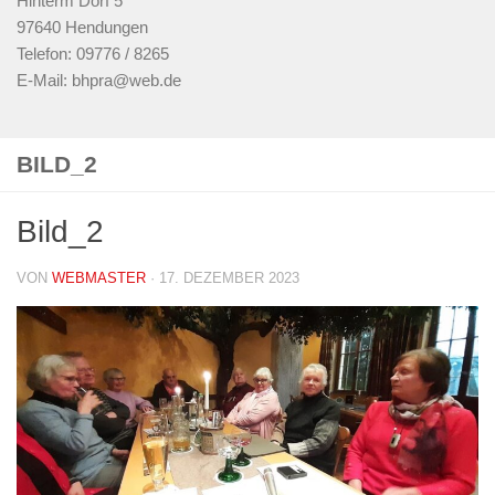
Hinterm Dorf 5
97640 Hendungen
Telefon: 09776 / 8265
E-Mail: bhpra@web.de
BILD_2
Bild_2
VON
WEBMASTER
·
17. DEZEMBER 2023